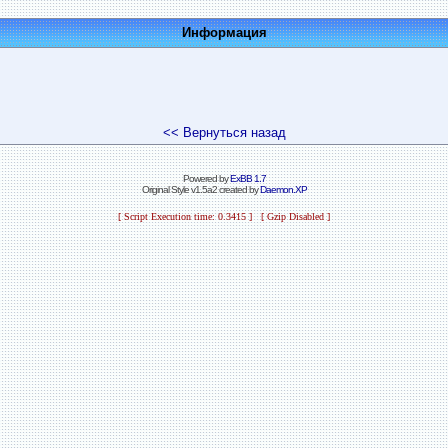
Информация
<< Вернуться назад
Powered by
ExBB 1.7
Original Style v1.5a2 created by
Daemon.XP
[ Script Execution time: 0.3415 ] [ Gzip Disabled ]