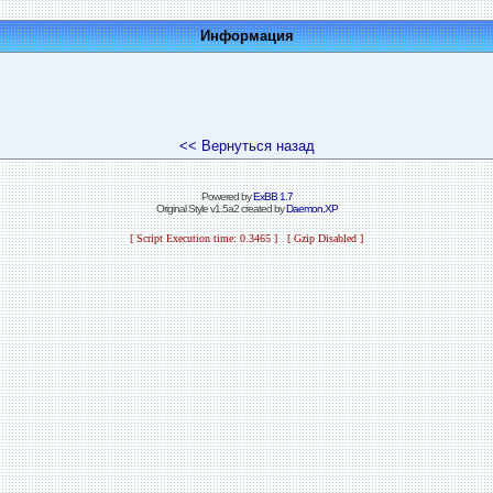
Информация
<< Вернуться назад
Powered by
ExBB 1.7
Original Style v1.5a2 created by
Daemon.XP
[ Script Execution time: 0.3465 ] [ Gzip Disabled ]