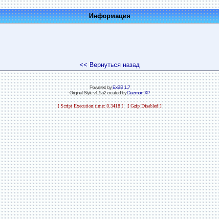
Информация
<< Вернуться назад
Powered by
ExBB 1.7
Original Style v1.5a2 created by
Daemon.XP
[ Script Execution time: 0.3418 ] [ Gzip Disabled ]