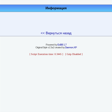
Информация
<< Вернуться назад
Powered by
ExBB 1.7
Original Style v1.5a2 created by
Daemon.XP
[ Script Execution time: 0.3445 ] [ Gzip Disabled ]