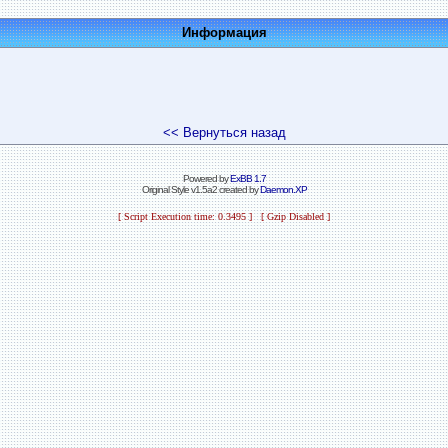
Информация
<< Вернуться назад
Powered by
ExBB 1.7
Original Style v1.5a2 created by
Daemon.XP
[ Script Execution time: 0.3495 ] [ Gzip Disabled ]