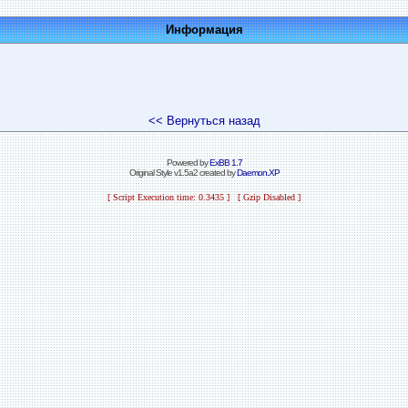
Информация
<< Вернуться назад
Powered by
ExBB 1.7
Original Style v1.5a2 created by
Daemon.XP
[ Script Execution time: 0.3435 ] [ Gzip Disabled ]