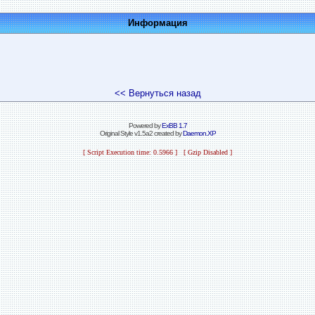
Информация
<< Вернуться назад
Powered by
ExBB 1.7
Original Style v1.5a2 created by
Daemon.XP
[ Script Execution time: 0.5966 ] [ Gzip Disabled ]