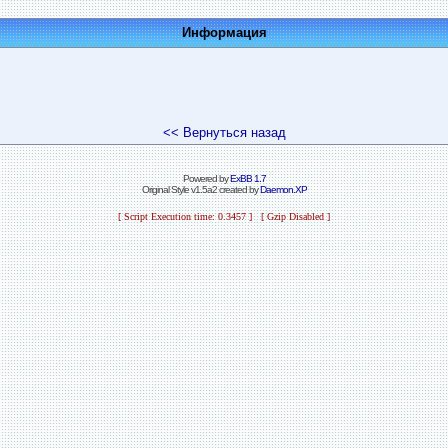
Информация
<< Вернуться назад
Powered by
ExBB 1.7
Original Style v1.5a2 created by
Daemon.XP
[ Script Execution time: 0.3457 ] [ Gzip Disabled ]