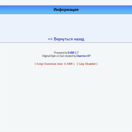
Информация
<< Вернуться назад
Powered by
ExBB 1.7
Original Style v1.5a2 created by
Daemon.XP
[ Script Execution time: 0.3408 ] [ Gzip Disabled ]