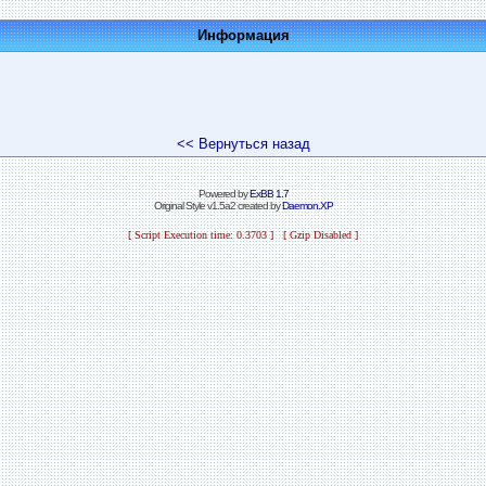
Информация
<< Вернуться назад
Powered by
ExBB 1.7
Original Style v1.5a2 created by
Daemon.XP
[ Script Execution time: 0.3703 ] [ Gzip Disabled ]