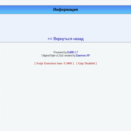
Информация
<< Вернуться назад
Powered by
ExBB 1.7
Original Style v1.5a2 created by
Daemon.XP
[ Script Execution time: 0.3466 ] [ Gzip Disabled ]