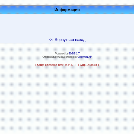
Информация
<< Вернуться назад
Powered by
ExBB 1.7
Original Style v1.5a2 created by
Daemon.XP
[ Script Execution time: 0.3427 ] [ Gzip Disabled ]