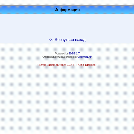
Информация
<< Вернуться назад
Powered by
ExBB 1.7
Original Style v1.5a2 created by
Daemon.XP
[ Script Execution time: 0.37 ] [ Gzip Disabled ]