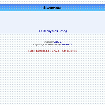
Информация
<< Вернуться назад
Powered by
ExBB 1.7
Original Style v1.5a2 created by
Daemon.XP
[ Script Execution time: 0.782 ] [ Gzip Disabled ]