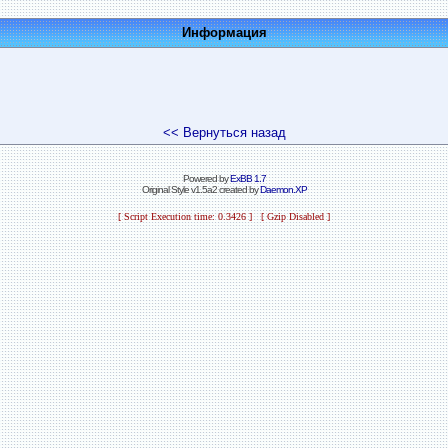
Информация
<< Вернуться назад
Powered by
ExBB 1.7
Original Style v1.5a2 created by
Daemon.XP
[ Script Execution time: 0.3426 ] [ Gzip Disabled ]