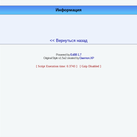
Информация
<< Вернуться назад
Powered by
ExBB 1.7
Original Style v1.5a2 created by
Daemon.XP
[ Script Execution time: 0.3743 ] [ Gzip Disabled ]