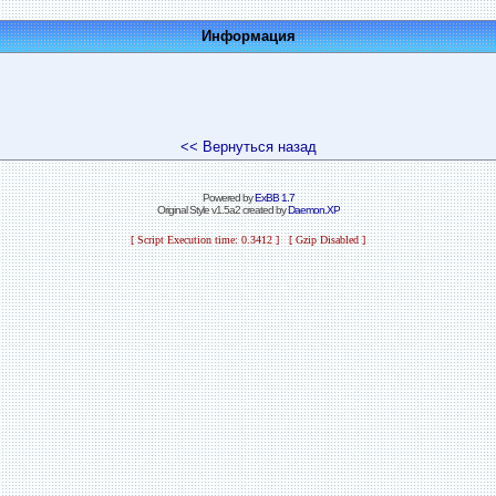
Информация
<< Вернуться назад
Powered by
ExBB 1.7
Original Style v1.5a2 created by
Daemon.XP
[ Script Execution time: 0.3412 ] [ Gzip Disabled ]