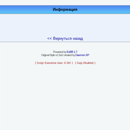
Информация
<< Вернуться назад
Powered by
ExBB 1.7
Original Style v1.5a2 created by
Daemon.XP
[ Script Execution time: 0.341 ] [ Gzip Disabled ]