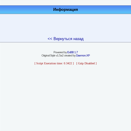
Информация
<< Вернуться назад
Powered by
ExBB 1.7
Original Style v1.5a2 created by
Daemon.XP
[ Script Execution time: 0.3422 ] [ Gzip Disabled ]