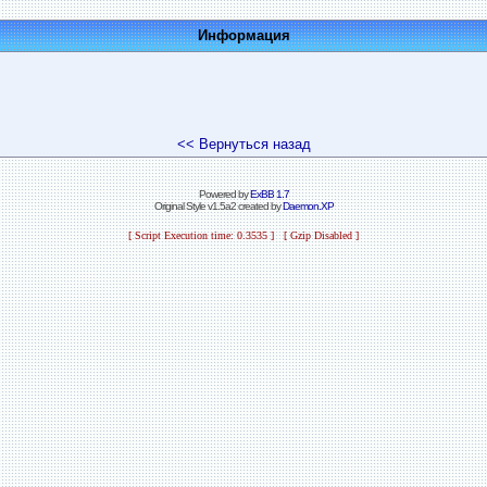
Информация
<< Вернуться назад
Powered by
ExBB 1.7
Original Style v1.5a2 created by
Daemon.XP
[ Script Execution time: 0.3535 ] [ Gzip Disabled ]