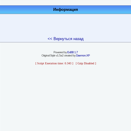
Информация
<< Вернуться назад
Powered by
ExBB 1.7
Original Style v1.5a2 created by
Daemon.XP
[ Script Execution time: 0.343 ] [ Gzip Disabled ]