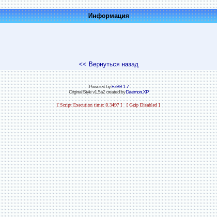
Информация
<< Вернуться назад
Powered by
ExBB 1.7
Original Style v1.5a2 created by
Daemon.XP
[ Script Execution time: 0.3497 ] [ Gzip Disabled ]