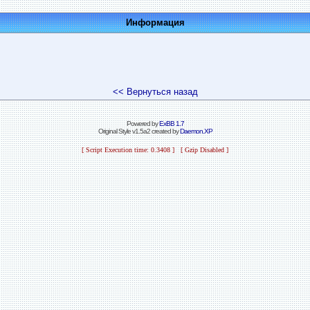
Информация
<< Вернуться назад
Powered by
ExBB 1.7
Original Style v1.5a2 created by
Daemon.XP
[ Script Execution time: 0.3408 ] [ Gzip Disabled ]