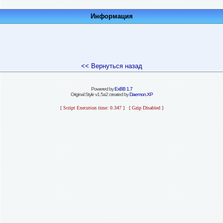
Информация
<< Вернуться назад
Powered by
ExBB 1.7
Original Style v1.5a2 created by
Daemon.XP
[ Script Execution time: 0.347 ] [ Gzip Disabled ]