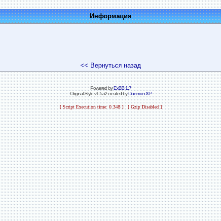
Информация
<< Вернуться назад
Powered by
ExBB 1.7
Original Style v1.5a2 created by
Daemon.XP
[ Script Execution time: 0.348 ] [ Gzip Disabled ]