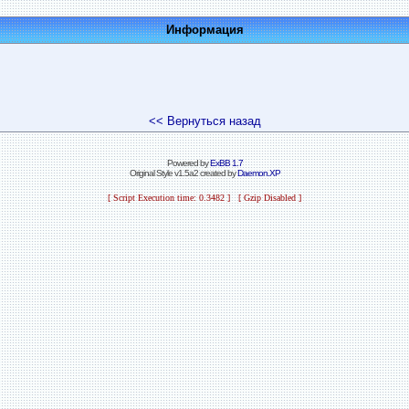
Информация
<< Вернуться назад
Powered by
ExBB 1.7
Original Style v1.5a2 created by
Daemon.XP
[ Script Execution time: 0.3482 ] [ Gzip Disabled ]