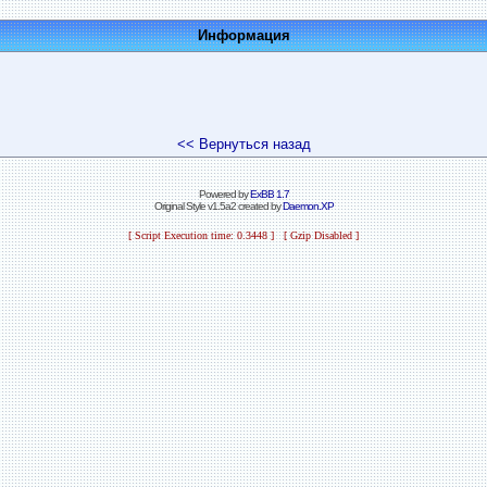
Информация
<< Вернуться назад
Powered by
ExBB 1.7
Original Style v1.5a2 created by
Daemon.XP
[ Script Execution time: 0.3448 ] [ Gzip Disabled ]