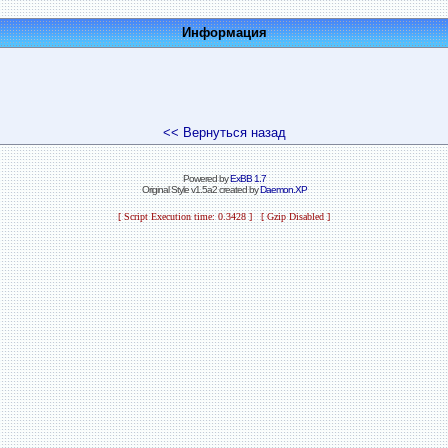
Информация
<< Вернуться назад
Powered by
ExBB 1.7
Original Style v1.5a2 created by
Daemon.XP
[ Script Execution time: 0.3428 ] [ Gzip Disabled ]