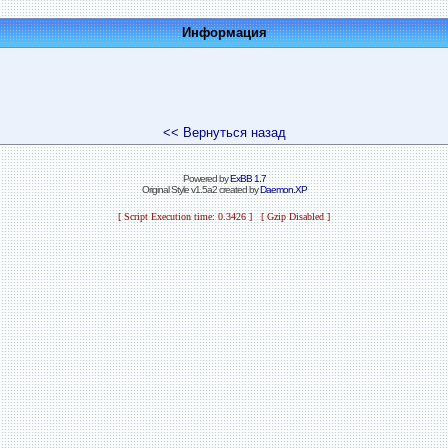
Информация
<< Вернуться назад
Powered by
ExBB 1.7
Original Style v1.5a2 created by
Daemon.XP
[ Script Execution time: 0.3426 ] [ Gzip Disabled ]