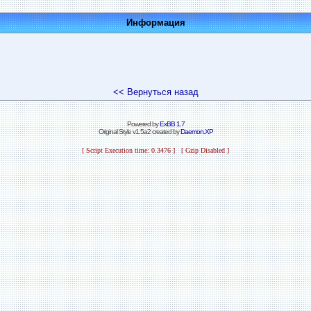
Информация
<< Вернуться назад
Powered by
ExBB 1.7
Original Style v1.5a2 created by
Daemon.XP
[ Script Execution time: 0.3476 ] [ Gzip Disabled ]