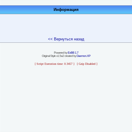
Информация
<< Вернуться назад
Powered by
ExBB 1.7
Original Style v1.5a2 created by
Daemon.XP
[ Script Execution time: 0.3457 ] [ Gzip Disabled ]