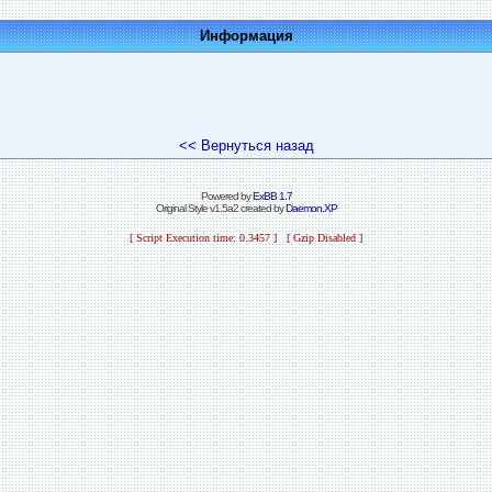
Информация
<< Вернуться назад
Powered by
ExBB 1.7
Original Style v1.5a2 created by
Daemon.XP
[ Script Execution time: 0.3457 ] [ Gzip Disabled ]