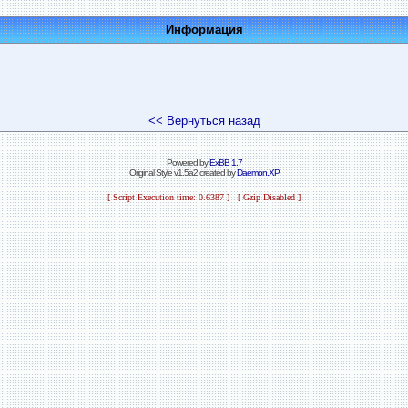
Информация
<< Вернуться назад
Powered by
ExBB 1.7
Original Style v1.5a2 created by
Daemon.XP
[ Script Execution time: 0.6387 ] [ Gzip Disabled ]