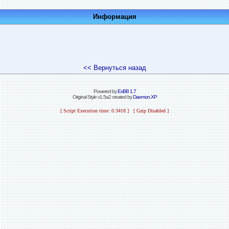
Информация
<< Вернуться назад
Powered by
ExBB 1.7
Original Style v1.5a2 created by
Daemon.XP
[ Script Execution time: 0.3418 ] [ Gzip Disabled ]