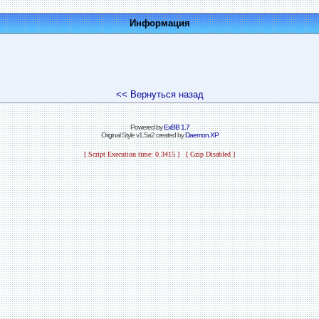
Информация
<< Вернуться назад
Powered by
ExBB 1.7
Original Style v1.5a2 created by
Daemon.XP
[ Script Execution time: 0.3415 ] [ Gzip Disabled ]