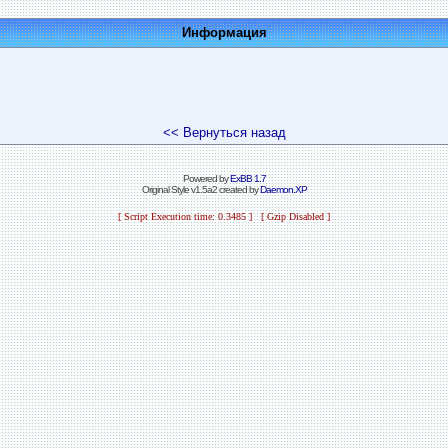
Информация
<< Вернуться назад
Powered by
ExBB 1.7
Original Style v1.5a2 created by
Daemon.XP
[ Script Execution time: 0.3485 ] [ Gzip Disabled ]