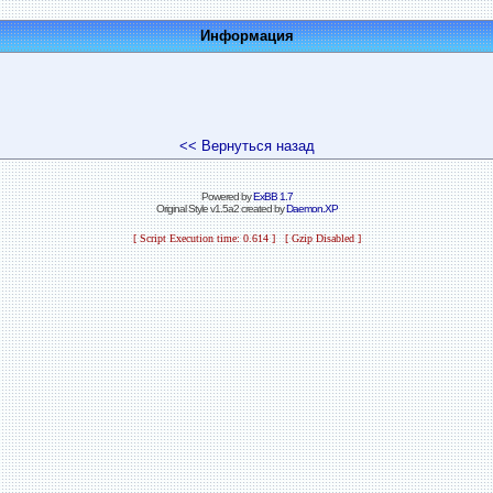
Информация
<< Вернуться назад
Powered by
ExBB 1.7
Original Style v1.5a2 created by
Daemon.XP
[ Script Execution time: 0.614 ] [ Gzip Disabled ]