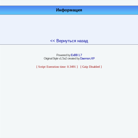
Информация
<< Вернуться назад
Powered by
ExBB 1.7
Original Style v1.5a2 created by
Daemon.XP
[ Script Execution time: 0.3491 ] [ Gzip Disabled ]