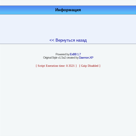
Информация
<< Вернуться назад
Powered by
ExBB 1.7
Original Style v1.5a2 created by
Daemon.XP
[ Script Execution time: 0.3521 ] [ Gzip Disabled ]