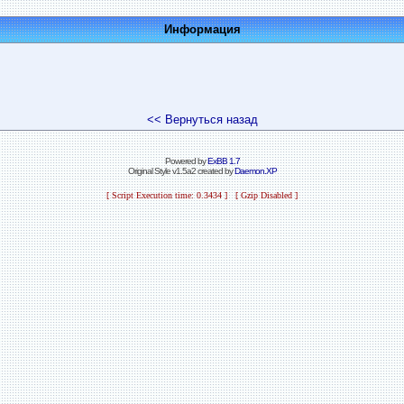
Информация
<< Вернуться назад
Powered by
ExBB 1.7
Original Style v1.5a2 created by
Daemon.XP
[ Script Execution time: 0.3434 ] [ Gzip Disabled ]