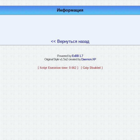
Информация
<< Вернуться назад
Powered by
ExBB 1.7
Original Style v1.5a2 created by
Daemon.XP
[ Script Execution time: 0.662 ] [ Gzip Disabled ]