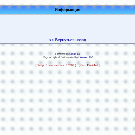
Информация
<< Вернуться назад
Powered by
ExBB 1.7
Original Style v1.5a2 created by
Daemon.XP
[ Script Execution time: 0.7065 ] [ Gzip Disabled ]