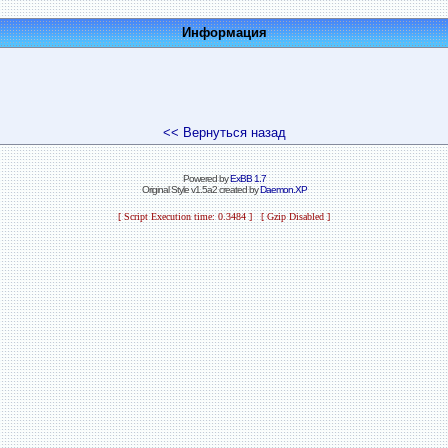
Информация
<< Вернуться назад
Powered by
ExBB 1.7
Original Style v1.5a2 created by
Daemon.XP
[ Script Execution time: 0.3484 ] [ Gzip Disabled ]