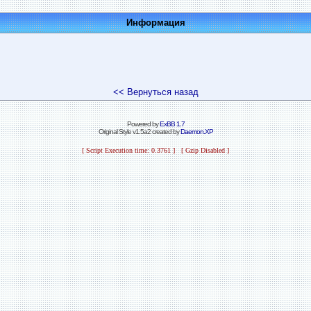
Информация
<< Вернуться назад
Powered by
ExBB 1.7
Original Style v1.5a2 created by
Daemon.XP
[ Script Execution time: 0.3761 ] [ Gzip Disabled ]