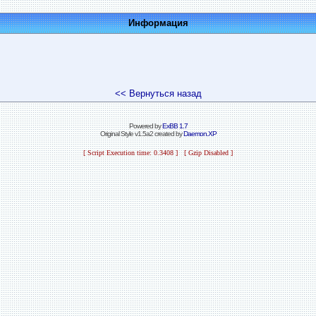
Информация
<< Вернуться назад
Powered by
ExBB 1.7
Original Style v1.5a2 created by
Daemon.XP
[ Script Execution time: 0.3408 ] [ Gzip Disabled ]