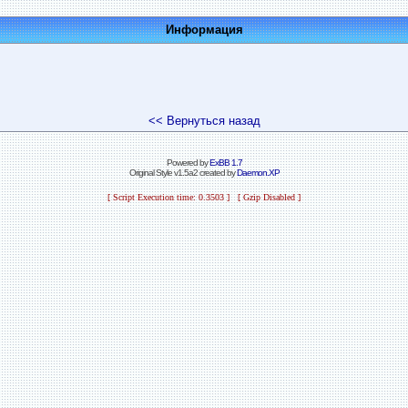
Информация
<< Вернуться назад
Powered by
ExBB 1.7
Original Style v1.5a2 created by
Daemon.XP
[ Script Execution time: 0.3503 ] [ Gzip Disabled ]