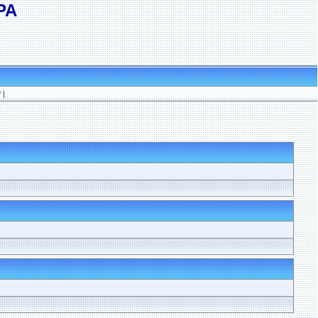
РА
?
|