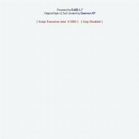
Powered by
ExBB 1.7
Original Style v1.5a2 created by
Daemon.XP
[ Script Execution time: 0.5083 ] [ Gzip Disabled ]