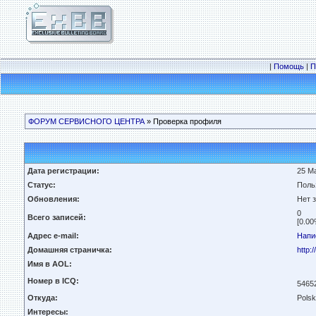
|
Помощь
|
П
ФОРУМ СЕРВИСНОГО ЦЕНТРА
» Проверка профиля
Дата регистрации:
25 Ма
Статус:
Поль
Обновления:
Нет 
0
Всего записей:
[0.00
Адрес e-mail:
Напи
Домашняя страничка:
http:
Имя в AOL:
Номер в ICQ:
5465
Откуда:
Polsk
Интересы: