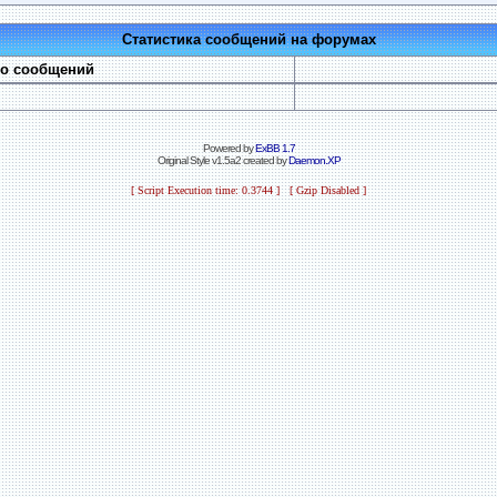
Статистика сообщений на форумах
во сообщений
Powered by
ExBB 1.7
Original Style v1.5a2 created by
Daemon.XP
[ Script Execution time: 0.3744 ] [ Gzip Disabled ]