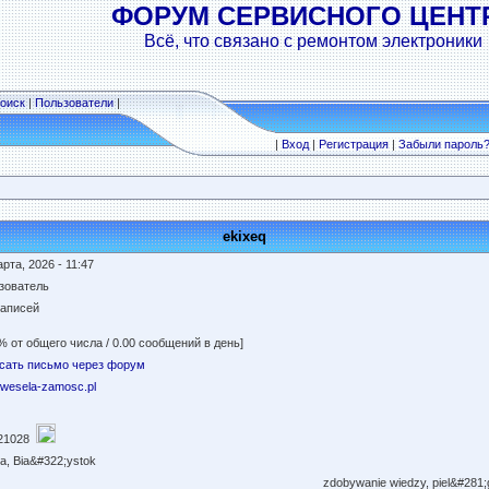
ФОРУМ СЕРВИСНОГО ЦЕНТ
Всё, что связано с ремонтом электроники
оиск
|
Пользователи
|
|
Вход
|
Регистрация
|
Забыли пароль
ekixeq
рта, 2026 - 11:47
зователь
записей
% от общего числа / 0.00 сообщений в день]
сать письмо через форум
//wesela-zamosc.pl
21028
a, Bia&#322;ystok
zdobywanie wiedzy, piel&#281;