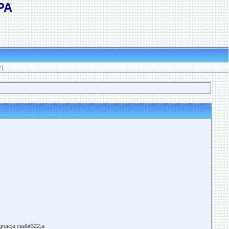
РА
?
|
gnacja cia&#322;a