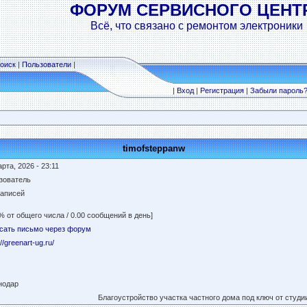
ФОРУМ СЕРВИСНОГО ЦЕНТ
Всё, что связано с ремонтом электроники
оиск
|
Пользователи
|
|
Вход
|
Регистрация
|
Забыли пароль
timofsteppanw
рта, 2026 - 23:11
зователь
записей
% от общего числа / 0.00 сообщений в день]
сать письмо через форум
://greenart-ug.ru/
нодар
Благоустройство участка частного дома под ключ от студии