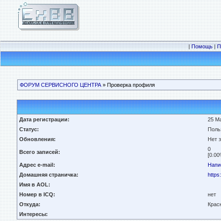
|
Помощь
|
П
ФОРУМ СЕРВИСНОГО ЦЕНТРА
» Проверка профиля
Дата регистрации:
25 Ма
Статус:
Поль
Обновления:
Нет 
0
Всего записей:
[0.00
Адрес e-mail:
Напи
Домашняя страничка:
https
Имя в AOL:
Номер в ICQ:
нет
Откуда:
Крас
Интересы: