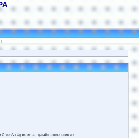
РА
?
|
 GreenArt Ug включает дизайн, озеленение и к