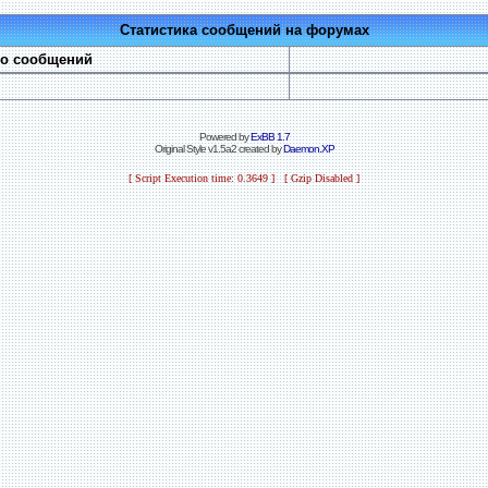
Статистика сообщений на форумах
во сообщений
Powered by
ExBB 1.7
Original Style v1.5a2 created by
Daemon.XP
[ Script Execution time: 0.3649 ] [ Gzip Disabled ]