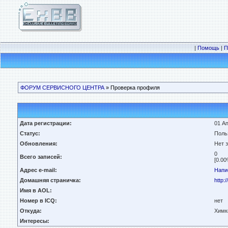
|
Помощь
|
П
ФОРУМ СЕРВИСНОГО ЦЕНТРА
» Проверка профиля
Дата регистрации:
01 Ап
Статус:
Поль
Обновления:
Нет 
0
Всего записей:
[0.00
Адрес e-mail:
Напи
Домашняя страничка:
http:
Имя в AOL:
Номер в ICQ:
нет
Откуда:
Химк
Интересы: