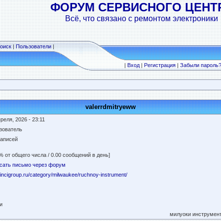
ФОРУМ СЕРВИСНОГО ЦЕНТ
Всё, что связано с ремонтом электроники
оиск
|
Пользователи
|
|
Вход
|
Регистрация
|
Забыли пароль
valerrdmitryeww
реля, 2026 - 23:11
зователь
записей
% от общего числа / 0.00 сообщений в день]
сать письмо через форум
//incigroup.ru/category/milwaukee/ruchnoy-instrument/
и
милуоки инструмент