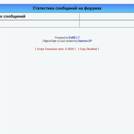
Статистика сообщений на форумах
во сообщений
Powered by
ExBB 1.7
Original Style v1.5a2 created by
Daemon.XP
[ Script Execution time: 0.3639 ] [ Gzip Disabled ]